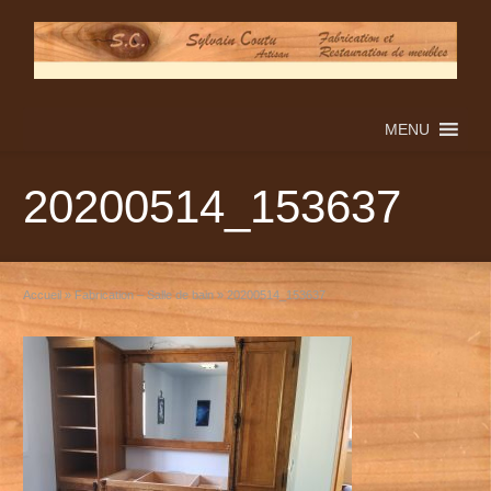
MENU
20200514_153637
Accueil
»
Fabrication – Salle de bain
»
20200514_153637