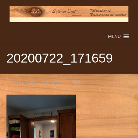
MENU
20200722_171659
Accueil
»
Fabrication – Salle de bain
»
20200722_171659