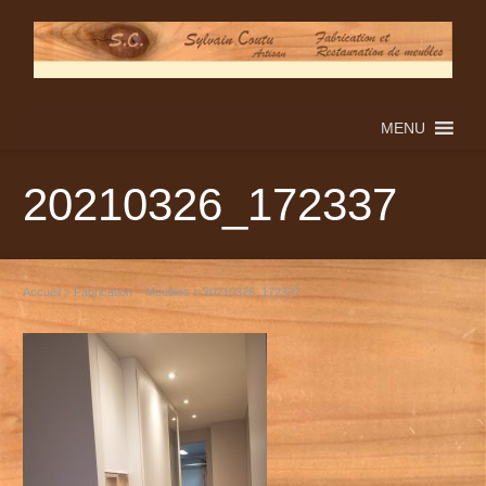
MENU
20210326_172337
Accueil
»
Fabrication – Meubles
»
20210326_172337