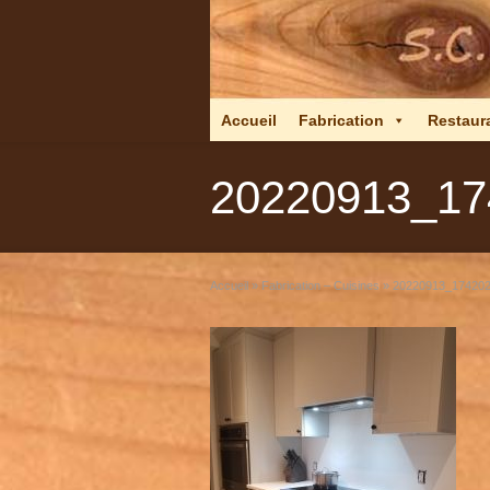
Accueil
Fabrication
Restaur
20220913_17
Accueil
»
Fabrication – Cuisines
»
20220913_17420