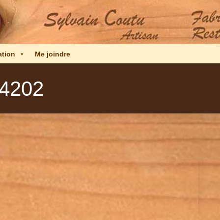
ation
Me joindre
4202
2